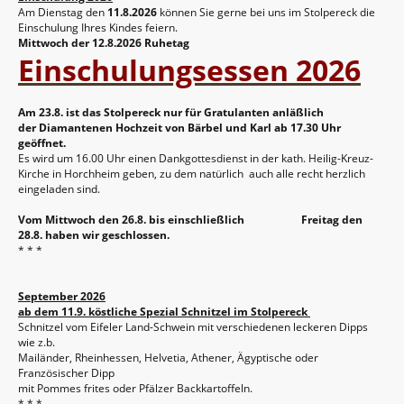
Am Dienstag den
11.8.2026
können Sie gerne bei uns im Stolpereck die
Einschulung Ihres Kindes feiern.
Mittwoch der 12.8.2026 Ruhetag
Einschulungsessen 2026
Am 23.8. ist das Stolpereck nur für Gratulanten anläßlich
der Diamantenen Hochzeit von Bärbel und Karl ab 17.30 Uhr
geöffnet.
Es wird um 16.00 Uhr einen Dankgottesdienst in der kath. Heilig-Kreuz-
Kirche in Horchheim geben, zu dem natürlich auch alle recht herzlich
eingeladen sind.
Vom Mittwoch den 26.8. bis einschließlich
Freitag den
28.8. haben wir geschlossen.
* * *
September 2026
ab dem 11.9. köstliche Spezial Schnitzel im Stolpereck
Schnitzel vom Eifeler Land-Schwein mit verschiedenen leckeren Dipps
wie z.b.
Mailänder, Rheinhessen, Helvetia, Athener, Ägyptische oder
Französischer Dipp
mit Pommes frites oder Pfälzer Backkartoffeln.
* * *